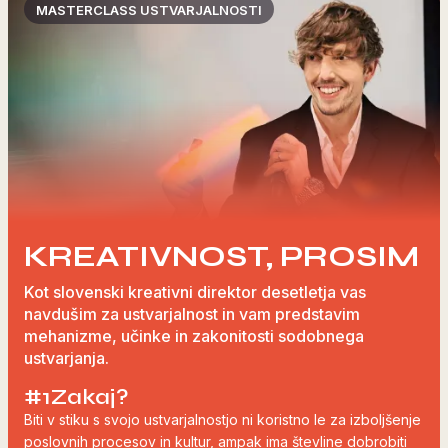
MASTERCLASS USTVARJALNOSTI
KREATIVNOST, PROSIM
Kot slovenski kreativni direktor desetletja vas
navdušim za ustvarjalnost in vam predstavim
mehanizme, učinke in zakonitosti sodobnega
ustvarjanja.
#1
Zakaj?
Biti v stiku s svojo ustvarjalnostjo ni koristno le za izboljšenje
poslovnih procesov in kultur, ampak ima števline dobrobiti