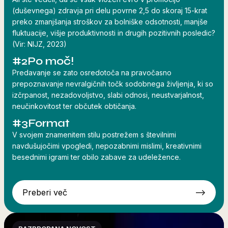
(duševnega) zdravja pri delu povrne 2,5 do skoraj 15-krat
preko zmanjšanja stroškov za bolniške odsotnosti, manjše
fluktuacije, višje produktivnosti in drugih pozitivnih posledic?
(Vir: NIJZ, 2023)
#2
Po moč!
Predavanje se zato osredotoča na pravočasno
prepoznavanje nevralgičnih točk sodobnega življenja, ki so
izčrpanost, nezadovoljstvo, slabi odnosi, neustvarjalnost,
neučinkovitost ter občutek obtičanja.
#3
Format
V svojem znamenitem stilu postrežem s številnimi
navdušujočimi vpogledi, nepozabnimi mislimi, kreativnimi
besednimi igrami ter obilo zabave za udeležence.
Preberi več
-->