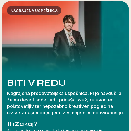
NAGRAJENA USPEŠNICA
BITI V REDU
Nagrajena predavateljska uspešnica, ki je navdušila
že na desettisoče ljudi, prinaša svež, relevanten,
poistovetljiv ter nepozabno kreativen pogled na
izzive z našim počutjem, življenjem in motiviranostjo.
#1
Zakaj?
Ali ste vedeli, da se vsak vložen evro v promocijo