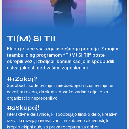
TI(M) SI TI!
Ekipa je srce vsakega uspešnega podjetja. Z mojim
teambuilding programom “TI(M) SI TI!” boste
okrepili vezi, izboljšali komunikacijo in spodbudili
ustvarjalnost med vašimi zaposlenimi.
#1
Zakaj?
Spodbuditi sodelovanje in medsebojno razumevanje ter
navdihniti ekipo, da skupaj doseže zadane cilje je za
organizacijo neprecenljivo.
#2
Skupaj!
Interaktivne delavnice, ki spodbujajo timsko delo, kreativni
izzivi, ki razvijajo inovativnost in zabavne aktivnosti, ki
krepijo ekipni duh, so prava receptura za dober