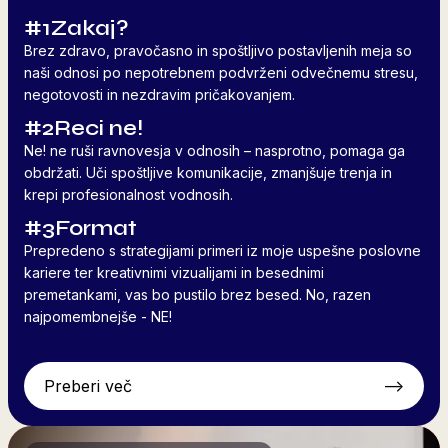
#1
Zakaj?
Brez zdravo, pravočasno in spoštljivo postavljenih meja so
naši odnosi po nepotrebnem podvrženi odvečnemu stresu,
negotovosti in nezdravim pričakovanjem.
#2
Reci ne!
Ne! ne ruši ravnovesja v odnosih – nasprotno, pomaga ga
obdržati. Uči spoštljive komunikacije, zmanjšuje trenja in
krepi profesionalnost vodnosih.
#3
Format
Prepredeno s strategijami primeri iz moje uspešne poslovne
kariere ter kreativnimi vizualijami in besednimi
premetankami, vas bo pustilo brez besed. No, razen
najpomembnejše - NE!
Preberi več
-->