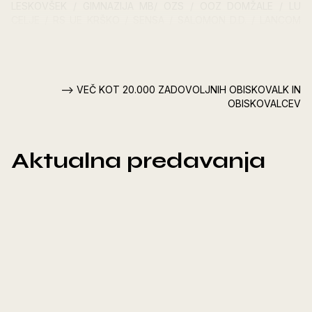
LESKOVŠEK / GIMNAZIJA MB/ OZS / OOZ DOMŽALE / LU
CELJE / RS UE KRŠKO / SENSA / SALOMON D.D. / LANCOM
D.O.O. / SEPŠ KOPER / HOTELI SAVA D.D. / SC KRANJ / DIC
LJUBLJANA/ ZAVOD REPUBLIKE SLOVENIJE ZA ŠOLSTVO /
REVIDERA / LU ŽALEC / SEKCIJA MEDICINSKIH SESTER IN
ZDRAVSTVENIH TEHNIKOV / EDUCA / VRTEC POSTOJNA ...
--> VEČ KOT 20.000 ZADOVOLJNIH OBISKOVALK IN
OBISKOVALCEV
Aktualna predavanja