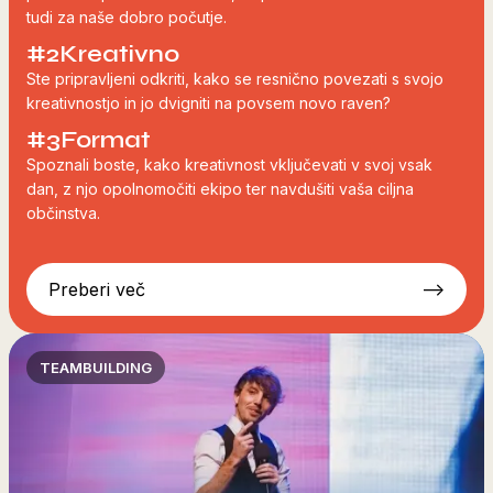
tudi za naše dobro počutje.
#2
Kreativno
Ste pripravljeni odkriti, kako se resnično povezati s svojo
kreativnostjo in jo dvigniti na povsem novo raven?
#3
Format
Spoznali boste, kako kreativnost vključevati v svoj vsak
dan, z njo opolnomočiti ekipo ter navdušiti vaša ciljna
občinstva.
Preberi več
-->
TEAMBUILDING