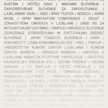
AUSTRIA / HOTELI SAVA / AMCHAM SLOVENIJA /
ZAVODREPUBLIKE SLOVENIJE ZA ZAPOSLOVANJE /
LJUBLJANSKI GRAD / JSKD / ŠPAS TEATER / ADDECO / ADRIA
MOBIL / ISPIM INNOVATION CONFERENCE / DIGGIT /
ZDRAVSTVENA UNIVERZA V LJUBLJANI / URAD RS ZA
INTELEKTUALNO LASTNINO / SIMPOZIJ KIRURGOV SLOVENIJE
/ZDRUŽENJE IZOBRAŽEVLNIH IN SVETOVALNIH SREDIŠČ
SLOVENIJE / JAPAN TOBACCO SLOVENIJA / HURA /
ROKUSKLETT / DANI KOMUNIKACIJA/ SOF / IPES / THECUP /
UNIVERZITETNI KLINIČNI CENTER LJUBLJANA / KLINIČNI
CENTER MARIBOR / UNIVERZA MARIBOR / UNIVERZA V
LJUBLJANI/ MARATON POZITIVNE PSIHOLOGIJE / DRUŠTVO
RAVNATELJEV SREDNJIH ŠOL / OBČINA TREBNJE / OBČINA
LENDAVA / LU ŠENTJUR / VRTEC PREVALJE / OŠ
MAJDEVRHOVNIK / OŠ HOČE / GIMNAZIJA BEŽIGRAD /
GIMNAZIJA LJUTOMER / GIMNAZIJA HRASTNIK / OŠ
DRAVOGRAD / OŠ PIVKA / HOTEL CITY MARIBOR /HARVEST
LAB / ZAVOD YPSILON / KONSERVATORIJ ZA GLASBO IN
BALET MB / VRTEC RADOVLJICA / LU LENDAVA / ŠSC
JESENICE / ZSDS OŠ RAČE / OBČINA KRŠKO/ OŠ RAKA / GESŠ
TRBOVLJE / DIDAKTA / TRŽNI INŠPEKTORAT RS / CUDV
RADOVLJICA / MOCIS / INKUBATOR VELENJE / VRTEC