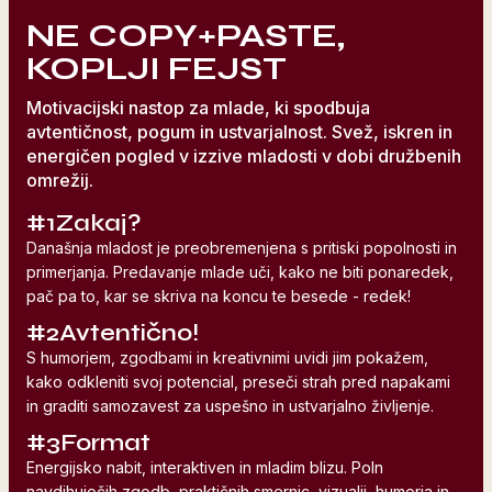
NE COPY+PASTE,
KOPLJI FEJST
Motivacijski nastop za mlade, ki spodbuja
avtentičnost, pogum in ustvarjalnost. Svež, iskren in
energičen pogled v izzive mladosti v dobi družbenih
omrežij.
#1
Zakaj?
Današnja mladost je preobremenjena s pritiski popolnosti in
primerjanja. Predavanje mlade uči, kako ne biti ponaredek,
pač pa to, kar se skriva na koncu te besede - redek!
#2
Avtentično!
S humorjem, zgodbami in kreativnimi uvidi jim pokažem,
kako odkleniti svoj potencial, preseči strah pred napakami
in graditi samozavest za uspešno in ustvarjalno življenje.
#3
Format
Energijsko nabit, interaktiven in mladim blizu. Poln
navdihujočih zgodb, praktičnih smernic, vizualij, humorja in